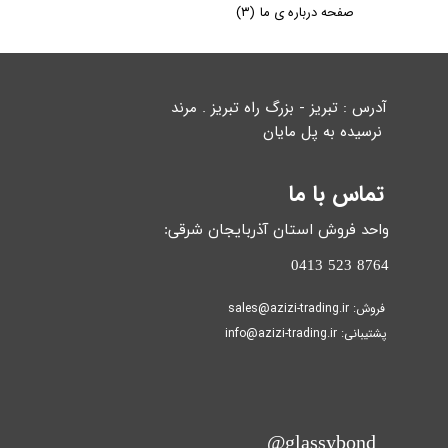
صفحه درباره ی ما
(۳)
آدرس : تبریز - بزرگ راه تبریز . مرند
نرسیده به پل مایان
​​​​​​​
تماس با ما
واحد فروش استان آذربایجان شرقی:
​​​​​​​8764 523 0413
فروش: sales@azizi-trading.ir
پشتیبانی: info@azizi-trading.ir​​​​​​​
​glassybond@