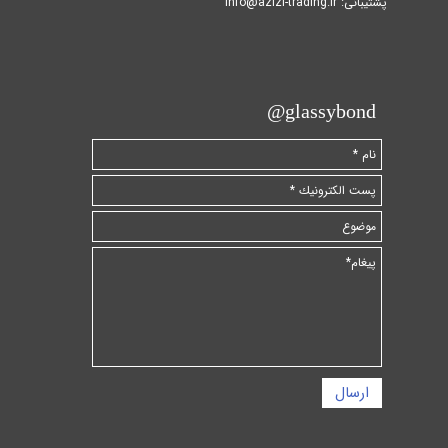
پشتیبانی: info@azizi-trading.ir​​​​​​​
​glassybond@
ارسال