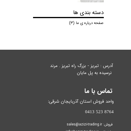
دسته بندی ها
صفحه درباره ی ما
(۳)
آدرس : تبریز - بزرگ راه تبریز . مرند
نرسیده به پل مایان
​​​​​​​
تماس با ما
واحد فروش استان آذربایجان شرقی:
​​​​​​​8764 523 0413
فروش: sales@azizi-trading.ir