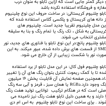
 دیگر کمتر جایی است که ازاین تابلو به عنوان درب
غازه و فروشگاه استفاده نکرده باشد
ابلو چلنیوم کریستالی: در ساخت حروف این نوع چلینیوم
ز دانه های کریستال و پلکسی گلاس استفاده شده که
ین مدل چلینیوم تقریبا جدید است. چلینیوم های
ریستالی به شکل ، تک رنگ یا تمام رنگ و بنا به سلیقه
شتری انتخاب می شوند.
ابلو چلنیوم پانچ:در این نوع تابلو با فناوری های جدید، نور
SMD از قسمت های برش داده شده، عبور میکند. به این
ورت نور با شکست زیبایی از آن خارج می شود.
ابلو چلنیوم فول کال: در این مدل تابلو از برد استفاده
ده تا با کمک ریموت کنترل بتوان رنگ های آن را تغییر
داد.همچنین صفحه نمایش آن قابلیت پخش ۱۶ میلیون
رنگ وجود دارد.دRGB یا همان سبز ، قرمز و آبی سه رنگ
صلی است که در هنگام ترکیب توانایی تولید هفت رنگ
ا دارند و به همین دلیل تابلو هفت رنگ نیز نامیده می
وند . برای ساخت این نوع تابلو چلنیوم به اس ام دی