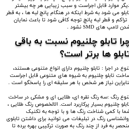
یگر موارد قابل اجراست و سبب زیبایی هر چه بیشتر
ابلو می شود به شرط اینکه در هنگام پانچ لبه ها ، به قطر
 تراکم و قطر لبه پانچ توجه کافی شود تا باعث نمایان
ن لامپ های SMD نشود .​​​​​​​
را تابلو چلنیوم نسبت به باقی
ابلو ها برتر است؟​​​​​​​
نوع در اجرا : تابلو چلنیوم دارای انواع متنوعی هستند،
اخت تابلو چلنیوم به شیوه های متنوعی قابل اجراست
نابراین نیاز هر شخص با هر سلیقه ای را پاسخگو است .
نوع رنگ :سه رنگ نقره ای، طلایی ای و مشکی در ساخت
ابلو چلنیوم بسیار پرکاربرد است. الالخصوص رنگ طلایی ،
ما با کمی شناخت رنگ ها و با توجه به تکنیک
وانشناسی رنگ در تبلیغات می توانید برای داشتن تابلوی
نحصر به فرد از چند رنگ به صورت ترکیبی بهره برده تا