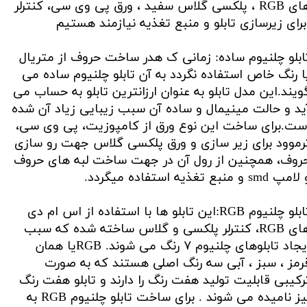
های RGB ، پلکسی گلاس سفید ، ورق پی وی سی، کنترلر
رای زیرسازی تابلو و منبع تغذیه نیازمند هستیم
ابلو چلنیوم ساده: زمانی ک هدر ساخت حروف از متریال
ا رنگ خاص استفاده نگردد به آن تابلو چلنیوم ساده می
ویند.این مدل تابلو به عنوان ارزانترین تابلو به حساب می
ید و حالت مینیمال و ساده آن سبب زیبایی زیاد آن شده
ست.برای ساخت این نوع ورق از کامپوزیت، پی وی سی،
رموود برای زیر سازی و ورق پلکسی گلاس جهت رو سازی
روف، همچنین از رول آن در جهت ساخت لبه های حروف
مپ smd و منبع تغذیه استفاده میگردد.
تابلو چلنیوم RGB:این تابلو ها با استفاده از اس ام دی
های RGB، کنترلر پلکسی و گلاس ساخته شده که سبب
ایجاد تابلوهای چلنیوم ۷ رنگ می شوند. RGBیا همان
رمز ، سبز ، آبی سه رنگ اصلی هستند که به صورت
رکیبی قابلیت تولید هفت رنگ را دارند و تابلو هفت رنگ
نیز نامیده می شوند . برای ساخت تابلو چلنیوم RGB به